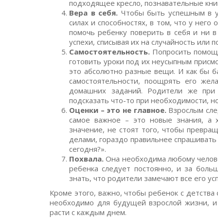
подходящее кресло, познавательные книги
Вера в себя.
Чтобы быть успешным в у
силах и способностях, в том, что у нег
помочь ребенку поверить в себя и ни в
успехи, списывая их на случайность или 
Самостоятельность.
Попросить помощи 
готовить уроки под их неусыпным присмо
это абсолютно разные вещи. И как бы б
самостоятельности, поощрять его жел
домашних заданий. Родители же при 
подсказать что-то при необходимости, но
Оценки – это не главное.
Взрослым след
самое важное – это новые знания, а
значение, не стоят того, чтобы превра
делами, гораздо правильнее спрашивать 
сегодня?».
Похвала.
Она необходима любому человек
ребенка следует постоянно, и за боль
знать, что родители замечают все его усп
Кроме этого, важно, чтобы ребенок с детства 
необходимо для будущей взрослой жизни, и 
расти с каждым днем.