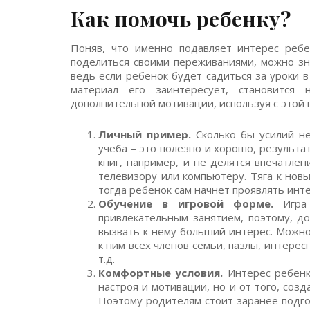
Как помочь ребенку?
Поняв, что именно подавляет интерес ребе
поделиться своими переживаниями, можно зн
ведь если ребенок будет садиться за уроки 
материал его заинтересует, становитс
дополнительной мотивации, используя с этой
Личный пример.
Сколько бы усилий не
учеба – это полезно и хорошо, результа
книг, например, и не делятся впечатле
телевизору или компьютеру. Тяга к нов
тогда ребенок сам начнет проявлять инт
Обучение в игровой форме.
Игра 
привлекательным занятием, поэтому, д
вызвать к нему больший интерес. Можно
к ним всех членов семьи, пазлы, интере
т.д.
Комфортные условия.
Интерес ребенка
настроя и мотивации, но и от того, соз
Поэтому родителям стоит заранее подго