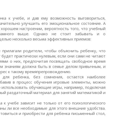
нка к учебе, и дав ему возможность выговориться,
ачительно улучшить его эмоциональное состояние. А
в хорошем настроении, вероятность того, что учебный
я намного выше. Однако не стоит забывать и о
 целью несколько весьма эффективных приемов:
 прилагали родители, чтобы объяснить ребенку, что
т будет практически нулевым, если они сами не читают
ниями о них, предпочитая посвящать свободное время
ым знаниям должна быть в семье делом привычным, и
ерес к такому времяпрепровождению.
для ребенка, без сомнения, остается наиболее
обавив в процесс обучения игровые элементы, можно
 использовать обучающие игры, например, подключая
сный раздаточный материал для занятий математикой и
 к учебе зависит не только от его психологического
даны ли все необходимые для этого внешние удобства.
товиться и приобрести для ребенка письменный стол,