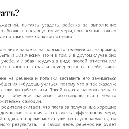
гать?
уждений, пытаясь усадить ребенка за выполнение
ого абсолютно недопустимые меры, приносящие только
дет о таких «методах воспитания»:
в виде запрета на просмотр телевизора, например,
ыть и физическим. Но и в том, и в другом случае оно
учебе, а любая неудача в виде плохой отметки или
дет вызывать страх и неуверенность в себе, лишь
ие на ребенка и попытки заставить его заниматься
бщения («будешь учиться, потому что я так сказал!»)
х случаях губительны. Такой подход напрочь лишает
оцесс обучения начинает ассоциироваться с чем-то
ожительных эмоций.
родители считают, что плата за полученные хорошие
домашние задания – это очень эффективная мера,
й подход на время может улучшить успеваемость, но
ного результата. На самом деле, ребенок не будет