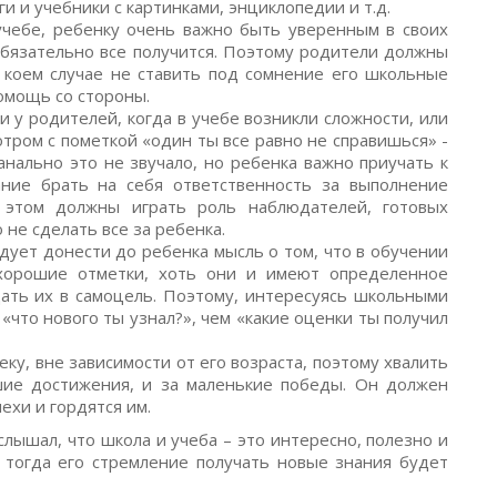
 и учебники с картинками, энциклопедии и т.д.
чебе, ребенку очень важно быть уверенным в своих
о обязательно все получится. Поэтому родители должны
 коем случае не ставить под сомнение его школьные
помощь со стороны.
у родителей, когда в учебе возникли сложности, или
тром с пометкой «один ты все равно не справишься» -
анально это не звучало, но ребенка важно приучать к
ание брать на себя ответственность за выполнение
этом должны играть роль наблюдателей, готовых
 не сделать все за ребенка.
ует донести до ребенка мысль о том, что в обучении
 хорошие отметки, хоть они и имеют определенное
щать их в самоцель. Поэтому, интересуясь школьными
«что нового ты узнал?», чем «какие оценки ты получил
у, вне зависимости от его возраста, поэтому хвалить
шие достижения, и за маленькие победы. Он должен
ехи и гордятся им.
слышал, что школа и учеба – это интересно, полезно и
тогда его стремление получать новые знания будет