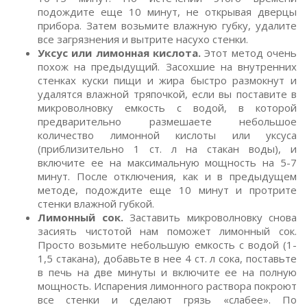
подождите еще 10 минут, не открывая дверцы
прибора. Затем возьмите влажную губку, удалите
все загрязнения и вытрите насухо стенки.
Уксус или лимонная кислота.
Этот метод очень
похож на предыдущий. Засохшие на внутренних
стенках куски пищи и жира быстро размокнут и
удалятся влажной тряпочкой, если вы поставите в
микроволновку емкость с водой, в которой
предварительно размешаете небольшое
количество лимонной кислоты или уксуса
(приблизительно 1 ст. л на стакан воды), и
включите ее на максимальную мощность на 5-7
минут. После отключения, как и в предыдущем
методе, подождите еще 10 минут и протрите
стенки влажной губкой.
Лимонный сок.
Заставить микроволновку снова
засиять чистотой нам поможет лимонный сок.
Просто возьмите небольшую емкость с водой (1-
1,5 стакана), добавьте в нее 4 ст. л сока, поставьте
в печь на две минуты и включите ее на полную
мощность. Испарения лимонного раствора покроют
все стенки и сделают грязь «слабее». По