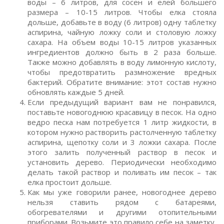
воды – 6 литров, для сосен и елей большего
размера – 10-15 литров. Чтобы елка стояла
дольше, добавьте в воду (6 литров) одну таблетку
аспирина, чайную ложку соли и столовую ложку
сахара. На объем воды 10-15 литров указанных
ингредиентов должно быть в 2 раза больше.
Также можно добавлять в воду лимонную кислоту,
чтобы предотвратить размножение вредных
бактерий. Обратите внимание: этот состав нужно
обновлять каждые 5 дней.
Если предыдущий вариант вам не понравился,
поставьте новогоднюю красавицу в песок. На одно
ведро песка нам потребуется 1 литр жидкости, в
котором нужно растворить растолченную таблетку
аспирина, щепотку соли и 3 ложки сахара. После
этого залить полученный раствор в песок и
установить дерево. Периодически необходимо
делать такой раствор и поливать им песок – так
елка простоит дольше.
Как мы уже говорили ранее, новогоднее дерево
нельзя ставить рядом с батареями,
обогревателями и другими отопительными
приборами. Возьмите это правило себе на заметку,