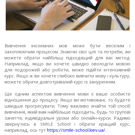
Вивчення іноземних мов може бути веселим і
захоплюючим процесом. Знаючи свої цілі та потреби, ви
можете обрати найбільш підходящий для вас метод.
Наприклад, якщо ви хочете швидко оволодіти мовою
для подорожей або роботи, може підійти інтенсивний
курс. Якщо ж ви хочете глибоко вивчити мову і культуру,
можете обрати довготривалий курс із зануренням.
Ще одним аспектом вивчення мови є ваше особисте
відношення до процесу. Якщо ви мотивовані, то будете
швидше прогресувати. Тому важливо знайти той спосіб
вивчення, який вам найбільше підходить, будь то групові
заняття, індивідуальні уроки або онлайн-курси. Радимо
звернутись в SMILE School і обрати кращий курс,
наприклад, ось тут
https://smile-school.kiev.ua/
.