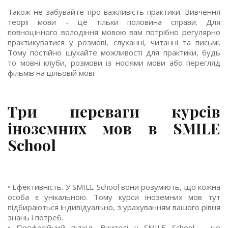
Також не забувайте про важливість практики. Вивчення
теорії мови – це тільки половина справи. Для
повноцінного володіння мовою вам потрібно регулярно
практикуватися у розмові, слуханні, читанні та письмі.
Тому постійно шукайте можливості для практики, будь
то мовні клуби, розмови із носіями мови або перегляд
фільмів на цільовій мові.
Три переваги курсів
іноземних мов в SMILE
School
• Ефективність. У SMILE School вони розуміють, що кожна
особа є унікальною. Тому курси іноземних мов тут
підбираються індивідуально, з урахуванням вашого рівня
знань і потреб.
• Професійний підхід. Вчителі у SMILE School – це