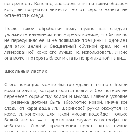
поверхность. Конечно, застарелые пятна таким образом
вряд ли получится вывести, но от серого налета не
останется и следа.
После такой обработки кожу нужно как следует
увлажнить вазелином или жирным кремом, чтобы мыло
не пересушило ее, и не появились трещины. Подойдет
для этих целей и бесцветный обувной крем, но на
лакированной коже его лучше не использовать, иначе
она может потерять блеск и стать неприглядной на вид.
Школьный ластик
С его помощью можно быстро удалить пятна с белой
кожи и замши, которая боится влаги и без потерь не
перенесет обработку водой и мылом. Главное условие
— резинка должна быть абсолютно новой, иначе все
следы от карандаша или шариковой ручки окажутся на
коже. И, конечно, для такой миссии подойдет только
белый ластик — в противном случае катастрофы не
избежать. Способ применения прост: пятна нужно
тереть до тех пор, пока они полностью не исчезнут, а