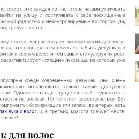
не секрет, что каждая из нас готова часами ухаживать
выйти на улицу и притягивать к себе восхищенные
бычной радостью и неконтролируемым восторгом. Да,
вно, требует жертв.
овку статьи, мы рассмотрим луковые маски для волос.
вицы, что впоследствии помогает забыть девушкам о
иток к корням волос и тем самым стимулируя их рост.
аски активизируют «спящие» луковицы, из которых уже
популярны среди современных девушек. Они очень
зможностью использовать только самые доступные
ктом. Однако есть один существенный недостаток –
стается на волосах. Но не стоит расстраиваться! Во-
компоненты, блокирующие эти запахи, во-вторых, есть
ах лука с волос
, и, в-третьих, красота требует жертв.
 начале?
к для волос