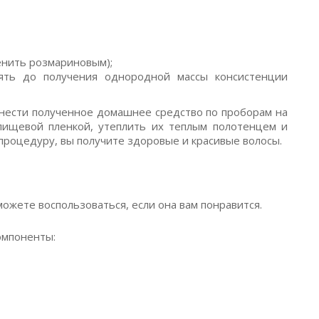
енить розмариновым);
лять до получения однородной массы консистенции
анести полученное домашнее средство по проборам на
пищевой пленкой, утеплить их теплым полотенцем и
 процедуру, вы получите здоровые и красивые волосы.
можете воспользоваться, если она вам понравится.
омпоненты: