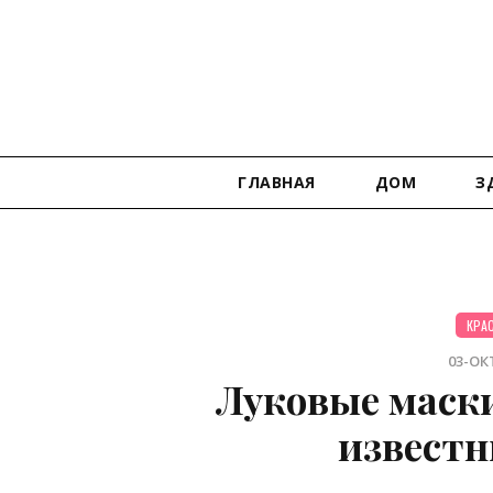
ГЛАВНАЯ
ДОМ
З
КРА
03-ОКТ
Луковые маски
известн