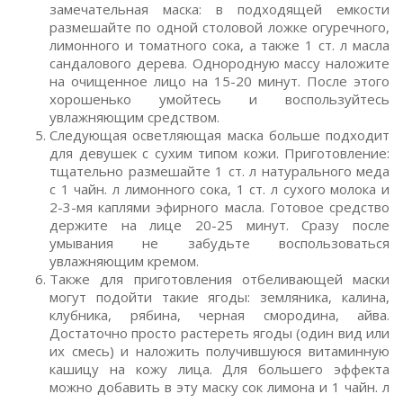
замечательная маска: в подходящей емкости
размешайте по одной столовой ложке огуречного,
лимонного и томатного сока, а также 1 ст. л масла
сандалового дерева. Однородную массу наложите
на очищенное лицо на 15-20 минут. После этого
хорошенько умойтесь и воспользуйтесь
увлажняющим средством.
Следующая осветляющая маска больше подходит
для девушек с сухим типом кожи. Приготовление:
тщательно размешайте 1 ст. л натурального меда
с 1 чайн. л лимонного сока, 1 ст. л сухого молока и
2-3-мя каплями эфирного масла. Готовое средство
держите на лице 20-25 минут. Сразу после
умывания не забудьте воспользоваться
увлажняющим кремом.
Также для приготовления отбеливающей маски
могут подойти такие ягоды: земляника, калина,
клубника, рябина, черная смородина, айва.
Достаточно просто растереть ягоды (один вид или
их смесь) и наложить получившуюся витаминную
кашицу на кожу лица. Для большего эффекта
можно добавить в эту маску сок лимона и 1 чайн. л