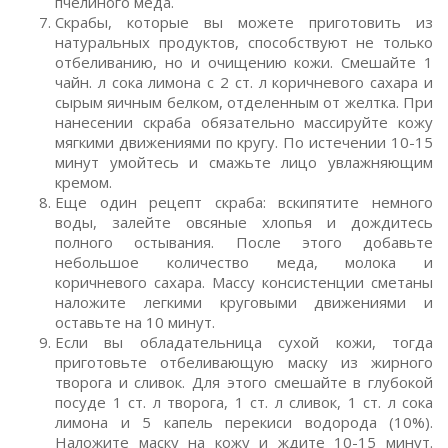
пчелиного меда.
Скрабы, которые вы можете приготовить из
натуральных продуктов, способствуют не только
отбеливанию, но и очищению кожи. Смешайте 1
чайн. л сока лимона с 2 ст. л коричневого сахара и
сырым яичным белком, отделенным от желтка. При
нанесении скраба обязательно массируйте кожу
мягкими движениями по кругу. По истечении 10-15
минут умойтесь и смажьте лицо увлажняющим
кремом.
Еще один рецепт скраба: вскипятите немного
воды, залейте овсяные хлопья и дождитесь
полного остывания. После этого добавьте
небольшое количество меда, молока и
коричневого сахара. Массу консистенции сметаны
наложите легкими круговыми движениями и
оставьте на 10 минут.
Если вы обладательница сухой кожи, тогда
приготовьте отбеливающую маску из жирного
творога и сливок. Для этого смешайте в глубокой
посуде 1 ст. л творога, 1 ст. л сливок, 1 ст. л сока
лимона и 5 капель перекиси водорода (10%).
Наложите маску на кожу и ждите 10-15 минут.