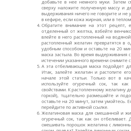
добавьте в нее немного муки. Затем 
сверху наложите полученную массу и де
выдерживания ничего не говорите и не 
в кефире, если кожа жирная, или в теплом
Обратите внимание на этот рецепт, е
отделенный от желтка, взбейте венчико
влейте в него растопленный на водяной
растопленный желатин превратятся в 
удобным способом и оставьте на 20 мину
маска застыла. Во время выдерживания 
истечении указанного времени снимите с
А эта отбеливающая маска подойдет для
Итак, залейте желатин и растопите его
начале этой статьи. Только вот в ка
используйте огуречный сок, так ка
свойствами. К растопленному желатину до
горкой), тщательно размешайте и подо
оставьте на 20 минут, затем умойтесь. 
перейдите по активной ссылке.
Желатиновая маска для смешанной и ж
огуречный сок, так как он отбеливает.
смешивать порошок желатина с лимонным
соком, правда? Залейте лимонным соком 