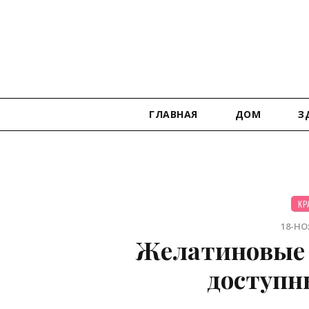
ГЛАВНАЯ
ДОМ
З
КР
18-НОЯ
Желатиновые м
доступн