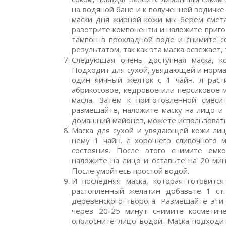
на водяной бане и к полученной водичке 
маски дня жирной кожи мы берем смет
разотрите компоненты и наложите приго
тампон в прохладной воде и снимите с
результатом, так как эта маска освежает,
Следующая очень доступная маска, к
Подходит для сухой, увядающей и норма
один яичный желток с 1 чайн. л раст
абрикосовое, кедровое или персиковое м
масла. Затем к приготовленной смес
размешайте, наложите маску на лицо и 
домашний майонез, можете использовать 
Маска для сухой и увядающей кожи лица
нему 1 чайн. л хорошего сливочного м
состояния. После этого снимите емк
наложите на лицо и оставьте на 20 мин
После умойтесь простой водой.
И последняя маска, которая готовитс
растопленный желатин добавьте 1 ст.
деревенского творога. Размешайте эти
через 20-25 минут снимите косметиче
ополосните лицо водой. Маска подходит