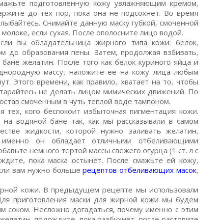
смажьте подготовленную кожу увлажняющим кремом,
ржите до тех пор, пока она не подсохнет. Во время
улыбайтесь. Снимайте данную маску губкой, смоченной
 молоке, если сухая. После ополосните лицо водой.
сли вы обладательница жирного типа кожи: белок,
м до образования пены. Затем, продолжая взбивать,
 бане желатин. После того как белок куриного яйца и
однородную массу, наложите ее на кожу лица любым
т. Этого времени, как правило, хватает на то, чтобы
старайтесь не делать лицом мимических движений. По
остав смоченным в чуть теплой воде тампоном.
 тех, кого беспокоит избыточная пигментация кожи.
 на водяной бане так, как мы рассказывали в самом
честве жидкости, которой нужно заливать желатин,
к именно он обладает отличными отбеливающими
бавьте немного тертой массы свежего огурца (1 ст. л с
ждите, пока маска остынет. После смажьте ей кожу,
Если вам нужно больше
рецептов отбеливающих масок
,
ирной кожи. В предыдущем рецепте мы использовали
 Для приготовления маски для жирной кожи мы будем
 соком. Несложно догадаться, почему именно с этим
желатин, подождите, пока разбухнет, после растопите