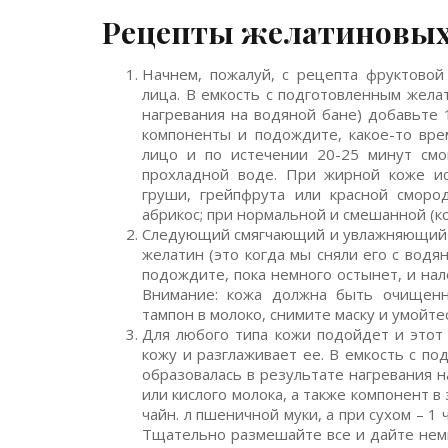
Рецепты желатиновых 
Начнем, пожалуй, с рецепта фруктовой
лица. В емкость с подготовленным жела
нагревания на водяной бане) добавьте 
компоненты и подождите, какое-то вре
лицо и по истечении 20-25 минут смо
прохладной воде. При жирной коже ис
груши, грейпфрута или красной смород
абрикос; при нормальной и смешанной (ко
Следующий смягчающий и увлажняющий со
желатин (это когда мы сняли его с водя
подождите, пока немного остынет, и нал
Внимание: кожа должна быть очищенн
тампон в молоко, снимите маску и умойте
Для любого типа кожи подойдет и этот
кожу и разглаживает ее. В емкость с по
образовалась в результате нагревания н
или кислого молока, а также компонент в
чайн. л пшеничной муки, а при сухом – 1 
Тщательно размешайте все и дайте немн