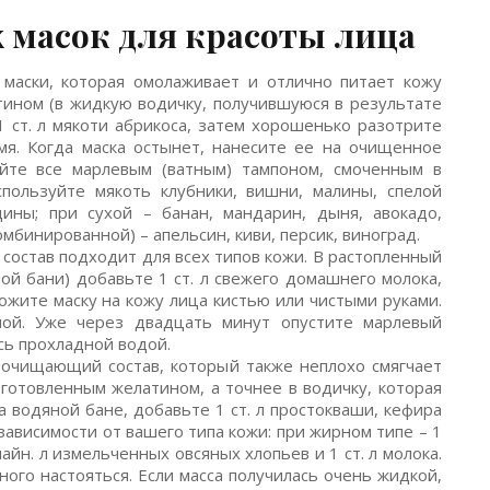
масок для красоты лица
 маски, которая омолаживает и отлично питает кожу
тином (в жидкую водичку, получившуюся в результате
1 ст. л мякоти абрикоса, затем хорошенько разотрите
мя. Когда маска остынет, нанесите ее на очищенное
йте все марлевым (ватным) тампоном, смоченным в
пользуйте мякоть клубники, вишни, малины, спелой
ины; при сухой – банан, мандарин, дыня, авокадо,
мбинированной) – апельсин, киви, персик, виноград.
став подходит для всех типов кожи. В растопленный
ной бани) добавьте 1 ст. л свежего домашнего молока,
ожите маску на кожу лица кистью или чистыми руками.
ой. Уже через двадцать минут опустите марлевый
сь прохладной водой.
 очищающий состав, который также неплохо смягчает
дготовленным желатином, а точнее в водичку, которая
а водяной бане, добавьте 1 ст. л простокваши, кефира
 зависимости от вашего типа кожи: при жирном типе – 1
чайн. л измельченных овсяных хлопьев и 1 ст. л молока.
ого настояться. Если масса получилась очень жидкой,