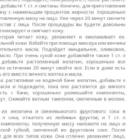
добавьте 1 ст. л сметаны. Конечно, для приготовления
ану с наименьшим процентом жирности. Хорошенько
товленную маску на лицо. Уже через 20 минут смочите
остав с лица. После процедуры вы будете довольны
 тонизирует и смягчает кожу.
оторая питает кожу, увлажняет и омолаживает ее.
льной кожи. Взбейте при помощи миксера или венчика
ительного масла. Подойдет миндальное, оливковое,
асло. При очень сухой коже добавляйте также 1 ст. л
и добавьте растопленный желатин, хорошенько все
по истечении 20 минут смойте все. Если в доме есть
его вместо яичного желтка и масла.
: растапливая на водяной бане желатин, добавьте к
асла и подождите, пока оно растопится до мягкого
ость с бани, хорошенько размешайте компоненты,
ут. Снимайте ватным тампоном, смоченным в молоке.
я из желатина и свежевыжатого фруктового сока: в
 л сока, отжатого из любимых фруктов, и 1 ст. л
 компоненты, полученную массу наложите на лицо и
ской губкой, смоченной во фруктовом соке. После
 для всех типов кожи. Она отлично увлажняет лицо,