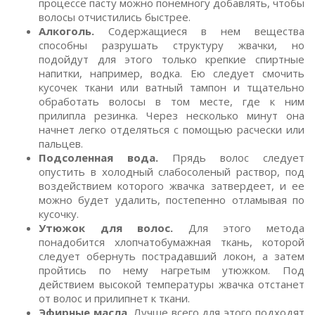
процессе пасту можно понемногу добавлять, чтобы
волосы отчистились быстрее.
Алкоголь.
Содержащиеся в нем вещества
способны разрушать структуру жвачки, но
подойдут для этого только крепкие спиртные
напитки, например, водка. Ею следует смочить
кусочек ткани или ватный тампон и тщательно
обработать волосы в том месте, где к ним
прилипла резинка. Через несколько минут она
начнет легко отделяться с помощью расчески или
пальцев.
Подсоленная вода.
Прядь волос следует
опустить в холодный слабосоленый раствор, под
воздействием которого жвачка затвердеет, и ее
можно будет удалить, постепенно отламывая по
кусочку.
Утюжок для волос.
Для этого метода
понадобится хлопчатобумажная ткань, которой
следует обернуть пострадавший локон, а затем
пройтись по нему нагретым утюжком. Под
действием высокой температуры жвачка отстанет
от волос и прилипнет к ткани.
Эфирные масла.
Лучше всего для этого подходят