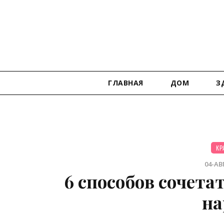
ГЛАВНАЯ
ДОМ
З
КР
04-АВГ
6 способов сочет
на