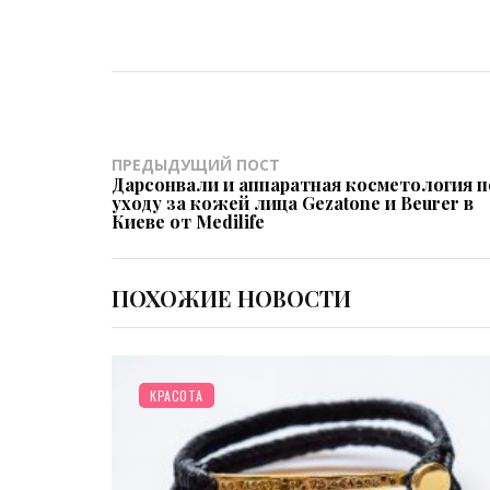
ПРЕДЫДУЩИЙ ПОСТ
Дарсонвали и аппаратная косметология п
уходу за кожей лица Gezatone и Beurer в
Киеве от Medilife
ПОХОЖИЕ НОВОСТИ
/
ДОМ
ИНТЕРЬЕР