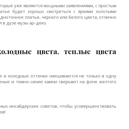
оторые уже являются мощными заявлениями, с простым
латье будет хорошо смотреться с яркими золотыми
днотонное платье, черного или белого цвета, отлично
 в дузе музы ар-деко.
олодные цвета, теплые цвета
ые и холодные оттенки смешиваются не только в одну
леные и темно-синие камни сверкают на фоне желтого
льных инсайдерских советов, чтобы усовершенствовать
ов!