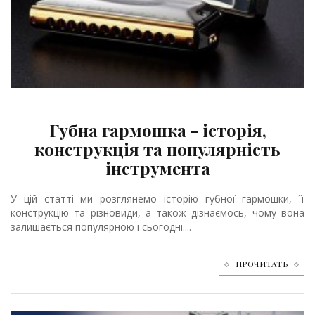
Губна гармошка - історія,
конструкція та популярність
інструмента
У цій статті ми розглянемо історію губної гармошки, її
конструкцію та різновиди, а також дізнаємось, чому вона
залишається популярною і сьогодні....
ПРОЧИТАТЬ