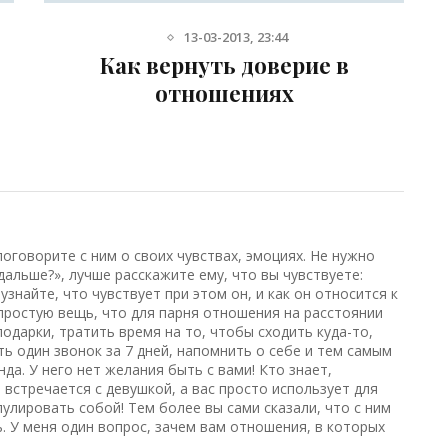
18-03-2013, 18:18
Как скрыть измену от мужа и
сохранить брак
говорите с ним о своих чувствах, эмоциях. Не нужно
дальше?», лучше расскажите ему, что вы чувствуете:
узнайте, что чувствует при этом он, и как он относится к
простую вещь, что для парня отношения на расстоянии
одарки, тратить время на то, чтобы сходить куда-то,
ь один звонок за 7 дней, напомнить о себе и тем самым
нда. У него нет желания быть с вами! Кто знает,
 встречается с девушкой, а вас просто использует для
пулировать собой! Тем более вы сами сказали, что с ним
 У меня один вопрос, зачем вам отношения, в которых