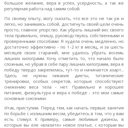
большое желание, вера в успех, усердность, а так же
регулярная работа над самим собой.
По своему опыту, могу сказать, что все это не так уж и
легко, но занимаясь собой, достигнуть своей цели очень
просто, главное упорство. Как убрать лишний вес своего
тела правильно, опишу, руководствуясь собственными и
проверенными способами. Я худела очень медленно, но
достаточно эффективно - по 1-2 кг в месяц, и за шесть
месяцев своих стараний, мне удалось убрать восемь
лишних килограмм. Хочу отметить то, что начало было
сложным, но убрав в себе пару лишних килограмм, вера в
победу твердо закрепилась, тут-то и начинается азарт...
Здесь не нужны никакие диеты, титанические
тренировки, особых секретов, которые способствуют
снижению веса тела - нет. Правильно и хорошее
питание, физкультура и вера к победе - это мои самые
основные союзники.
Итак, приступим. Перед тем, как начать первые занятия
по борьбе с излишним весом, убедитесь в том, что у вам
есть стимул. К примеру, самые любимые джинсы, в
которые вы еле «влазите» новое платье, с которым вы