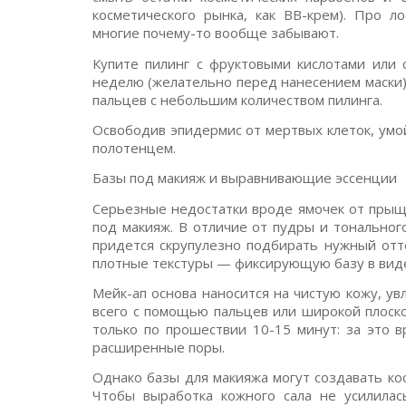
косметического рынка, как BB-крем). Про 
многие почему-то вообще забывают.
Купите пилинг с фруктовыми кислотами или 
неделю (желательно перед нанесением маски
пальцев с небольшим количеством пилинга.
Освободив эпидермис от мертвых клеток, ум
полотенцем.
Базы под макияж и выравнивающие эссенции
Серьезные недостатки вроде ямочек от прыщ
под макияж. В отличие от пудры и тональног
придется скрупулезно подбирать нужный отт
плотные текстуры — фиксирующую базу в виде 
Мейк-ап основа наносится на чистую кожу, у
всего с помощью пальцев или широкой плоско
только по прошествии 10-15 минут: за это 
расширенные поры.
Однако базы для макияжа могут создавать к
Чтобы выработка кожного сала не усилилас