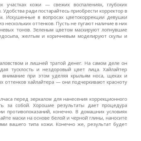
х участках кожи — свежих воспалениях, глубоких
. Удобства ради постарайтесь приобрести корректор в
м. Искушенные в вопросах цветокоррекции девушки
 нескольких оттенков. Пусть не пугают наличие в них
чневых тонов. Зеленым цветом маскируют лопнувшие
едосыпа, желтым и коричневым моделируют скулы и
аловством и лишней тратой денег. На самом деле он
дая тусклость и нездоровый цвет лица. Хайлайтер
е внимание при этом уделяя крыльям носа, щеках и
ых оттенков хайлайтера — они подчеркивают красноту
лчаса перед зеркалом для нанесения коррекционного
ать за собой. Хорошие результаты дает процедура
и противопоказаний, конечно. В домашних условиях
йте маски на основе белой и черной глины, наносите
ми вашего типа кожи. Конечно же, результат будет