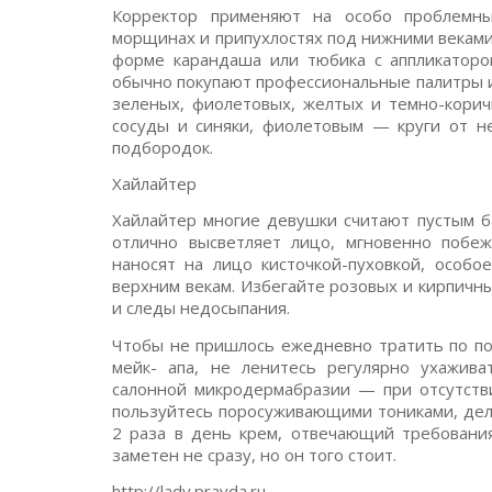
Корректор применяют на особо проблемны
морщинах и припухлостях под нижними веками
форме карандаша или тюбика с аппликаторо
обычно покупают профессиональные палитры из
зеленых, фиолетовых, желтых и темно-кори
сосуды и синяки, фиолетовым — круги от н
подбородок.
Хайлайтер
Хайлайтер многие девушки считают пустым б
отлично высветляет лицо, мгновенно побеж
наносят на лицо кисточкой-пуховкой, особо
верхним векам. Избегайте розовых и кирпичн
и следы недосыпания.
Чтобы не пришлось ежедневно тратить по по
мейк- апа, не ленитесь регулярно ухажив
салонной микродермабразии — при отсутстви
пользуйтесь поросуживающими тониками, дела
2 раза в день крем, отвечающий требования
заметен не сразу, но он того стоит.
http://lady.pravda.ru