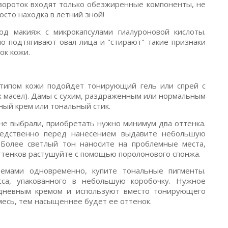
ывороток входят только обезжиренные компоненты, не
то находка в летний зной!
д макияж с микрокапсулами гиалуроновой кислоты.
о подтягивают овал лица и "стирают" такие признаки
ок кожи.
типом кожи подойдет тонирующий гель или спрей с
ых масел). Дамы с сухим, раздраженным или нормальным
ный крем или тональный стик.
не выбрали, приобретать нужно минимум два оттенка.
редственно перед нанесением выдавите небольшую
Более светлый тон наносите на проблемные места,
ттенков растушуйте с помощью поролонового спонжа.
ремами одновременно, купите тональные пигменты.
са, упакованного в небольшую коробочку. Нужное
 дневным кремом и используют вместо тонирующего
месь, тем насыщеннее будет ее оттенок.