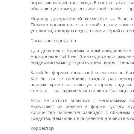
выравнивающий цвет лица. В состав таких с
обладающие комедогенными свойствами — прос
Ноу-хау декоративной косметики — базы по
Помимо прочих полезных свойств, они заметн
усталости, как круги под глазами и серый оттен
Тональные средства
Для девушек с жирным и комбинированным 
маркировкой "oil-free" (без содержания жирн
эпидермисом могут купить крем-пудру, тональ
Какой бы формат тональной косметики вы бы 
Как бы вы не спешили, каждый раз непос
порцию крема на тыльную сторону ладони. 
темный — на гладкие участки лица. Границы о
Если не хотите возиться с несколькими к
Выпускают их обычно в форме густого мус
количество пигментов разводят с обычным
средства. Чем больше пигментов добавите в с
Корректор