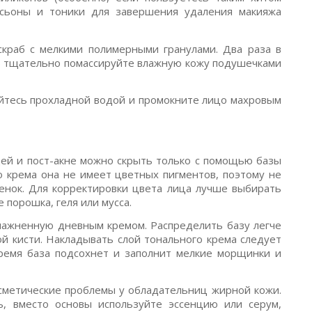
лосьоны и тоники для завершения удаления макияжа
скраб с мелкими полимерными гранулами. Два раза в
) тщательно помассируйте влажную кожу подушечками
ойтесь прохладной водой и промокните лицо махровым
ей и пост-акне можно скрыть только с помощью базы
о крема она не имеет цветных пигментов, поэтому не
енок. Для корректировки цвета лица лучше выбирать
порошка, геля или мусса.
влажненную дневным кремом. Распределить базу легче
й кисти. Накладывать слой тонального крема следует
время база подсохнет и заполнит мелкие морщинки и
осметические проблемы у обладательниц жирной кожи.
ь, вместо основы используйте эссенцию или серум,