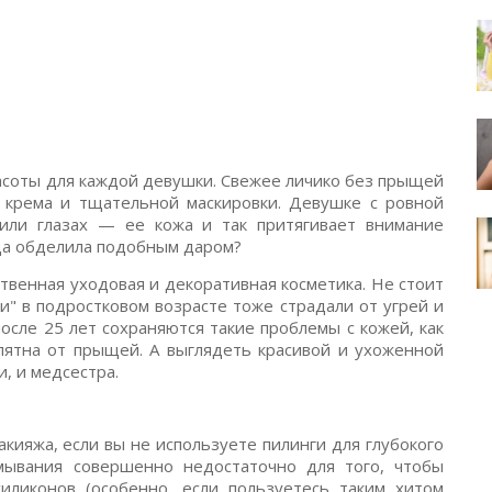
асоты для каждой девушки. Свежее личико без прыщей
о крема и тщательной маскировки. Девушке с ровной
или глазах — ее кожа и так притягивает внимание
ода обделила подобным даром?
твенная уходовая и декоративная косметика. Не стоит
и" в подростковом возрасте тоже страдали от угрей и
осле 25 лет сохраняются такие проблемы с кожей, как
ятна от прыщей. А выглядеть красивой и ухоженной
и, и медсестра.
кияжа, если вы не используете пилинги для глубокого
мывания совершенно недостаточно для того, чтобы
иликонов (особенно, если пользуетесь таким хитом