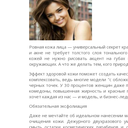
Ровная кожа лица — универсальный секрет кр
и акне не требует толстого слоя тональног
кожей не нужно рисовать акцент на губах 
окружающих. А что же делать тем, кого прир
Эффект здоровой кожи поможет создать качес
комплексовать, ведь многие модели "с обложк
черных точек. У 30 процентов женщин даже п
комедоны, повышенная жирность и красные п
хочет каждая из нас — и модель, и бизнес-лед
Обязательная эксфолиация
Даже не мечтайте об идеальном нанесении ма
очищения кожи. Дежурного двухразового у
смыть остатки косметических парабенов и с