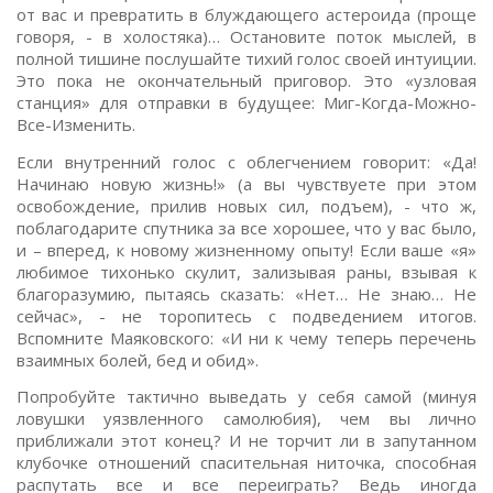
от вас и превратить в блуждающего астероида (проще
говоря, - в холостяка)… Остановите поток мыслей, в
полной тишине послушайте тихий голос своей интуиции.
Это пока не окончательный приговор. Это «узловая
станция» для отправки в будущее: Миг-Когда-Можно-
Все-Изменить.
Если внутренний голос с облегчением говорит: «Да!
Начинаю новую жизнь!» (а вы чувствуете при этом
освобождение, прилив новых сил, подъем), - что ж,
поблагодарите спутника за все хорошее, что у вас было,
и – вперед, к новому жизненному опыту! Если ваше «я»
любимое тихонько скулит, зализывая раны, взывая к
благоразумию, пытаясь сказать: «Нет… Не знаю… Не
сейчас», - не торопитесь с подведением итогов.
Вспомните Маяковского: «И ни к чему теперь перечень
взаимных болей, бед и обид».
Попробуйте тактично выведать у себя самой (минуя
ловушки уязвленного самолюбия), чем вы лично
приближали этот конец? И не торчит ли в запутанном
клубочке отношений спасительная ниточка, способная
распутать все и все переиграть? Ведь иногда