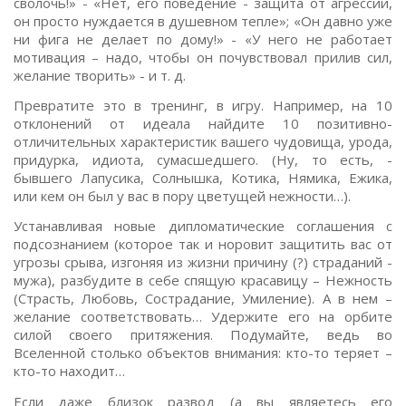
сволочь!» - «Нет, его поведение - защита от агрессии,
он просто нуждается в душевном тепле»; «Он давно уже
ни фига не делает по дому!» - «У него не работает
мотивация – надо, чтобы он почувствовал прилив сил,
желание творить» - и т. д.
Превратите это в тренинг, в игру. Например, на 10
отклонений от идеала найдите 10 позитивно-
отличительных характеристик вашего чудовища, урода,
придурка, идиота, сумасшедшего. (Ну, то есть, -
бывшего Лапусика, Солнышка, Котика, Нямика, Ежика,
или кем он был у вас в пору цветущей нежности…).
Устанавливая новые дипломатические соглашения с
подсознанием (которое так и норовит защитить вас от
угрозы срыва, изгоняя из жизни причину (?) страданий -
мужа), разбудите в себе спящую красавицу – Нежность
(Страсть, Любовь, Сострадание, Умиление). А в нем –
желание соответствовать… Удержите его на орбите
силой своего притяжения. Подумайте, ведь во
Вселенной столько объектов внимания: кто-то теряет –
кто-то находит…
Если даже близок развод (а вы являетесь его