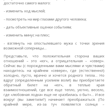
достаточно самого малого:
- изменить ход мыслей;
- посмотреть на мир глазами другого человека;
- дать объективные оценки событиям;
- изменить минус на плюс;
- взглянуть на опостылевшего мужа с точки зрения
возможной соперницы…
Представьте, что положительная сторона ваших
отношений – это «юг», а отрицательная – «север».
Сейчас вы (с порожденными вами мыслями и чувствами)
находитесь на крайнем «севере», где (естественно!)
холодно, пусто, мрачно и хочется родного тепла… Но
вдруг (определенным усилием воли!) вы приобретаете
обратный билет на «юг», в теплые края
взаимоотношений, где все еще тепло, уютно, весело,
где «любовная лодка» еще не «разбилась о быт»… И все
вокруг (вы заметили?) начинает преображаться. (По
крайней мере, из-за туч появляется солнце –