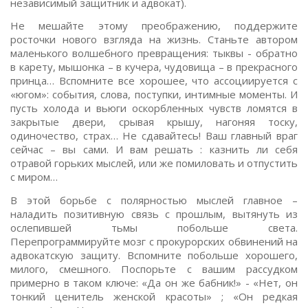
независимый защитник и адвокат).
Не мешайте этому преображению, поддержите
росточки нового взгляда на жизнь. Станьте автором
маленького волшебного превращения: тыквы - обратно
в карету, мышонка – в кучера, чудовища – в прекрасного
принца… Вспомните все хорошее, что ассоциируется с
«югом»: события, слова, поступки, интимные моменты. И
пусть холода и вьюги оскорбленных чувств ломятся в
закрытые двери, срывая крышу, нагоняя тоску,
одиночество, страх… Не сдавайтесь! Ваш главный враг
сейчас – вы сами. И вам решать : казнить ли себя
отравой горьких мыслей, или же помиловать и отпустить
с миром…
В этой борьбе с полярностью мыслей главное –
наладить позитивную связь с прошлым, вытянуть из
ослепившей тьмы побольше света.
Перепрограммируйте мозг с прокурорских обвинений на
адвокатскую защиту. Вспомните побольше хорошего,
милого, смешного. Поспорьте с вашим рассудком
примерно в таком ключе: «Да он же бабник!» - «Нет, он
тонкий ценитель женской красоты» ; «Он редкая