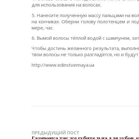
для использования на волосах.
5. Нанесите полученную массу пальцами на во
на кончиках. Оберни голову полотенцем и по
мере, час.
6. Вымой волосы тёплой водой с шампунем, за
Чтобы достичь желанного результата, выполня
твои волосы не только разгладятся, но и будут
http://www.edinstvennaya.ua
ПРЕДЫДУЩИЙ ПОСТ
Газировка так же губительна для зубов, 