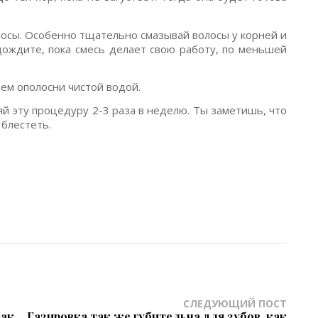
лосы. Особенно тщательно смазывай волосы у корней и
дождите, пока смесь делает свою работу, по меньшей
тем ополосни чистой водой.
й эту процедуру 2-3 раза в неделю. Ты заметишь, что
 блестеть.
СЛЕДУЮЩИЙ ПОСТ
как
Газировка так же губительна для зубов, как