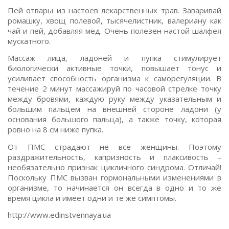
Пей отвары из настоев лекарственных трав. Заваривай
ромашку, хвощ полевой, тысячелистник, валериану как
чай и пей, добавляя мед. Очень полезен настой шалфея
мускатного.
Массаж лица, ладоней и пупка стимулирует
биологически активные точки, повышает тонус и
усиливает способность организма к саморегуляции. В
течение 2 минут массажируй по часовой стрелке точку
между бровями, каждую руку между указательным и
большим пальцем на внешней стороне ладони (у
основания большого пальца), а также точку, которая
ровно на 8 см ниже пупка.
От ПМС страдают не все женщины. Поэтому
раздражительность, капризность и плаксивость –
необязательно признак цикличного синдрома. Отличай!
Поскольку ПМС вызван гормональными изменениями в
организме, то начинается он всегда в одно и то же
время цикла и имеет одни и те же симптомы.
http://www.edinstvennaya.ua