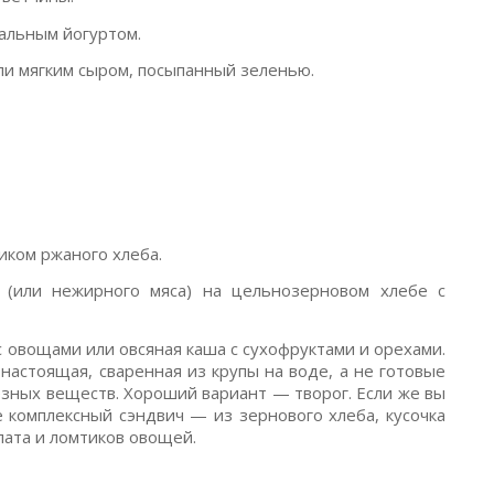
ральным йогуртом.
ли мягким сыром, посыпанный зеленью.
иком ржаного хлеба.
 (или нежирного мяса) на цельнозерновом хлебе с
с овощами или овсяная каша с сухофруктами и орехами.
настоящая, сваренная из крупы на воде, а не готовые
езных веществ. Хороший вариант — творог. Если же вы
 комплексный сэндвич — из зернового хлеба, кусочка
лата и ломтиков овощей.