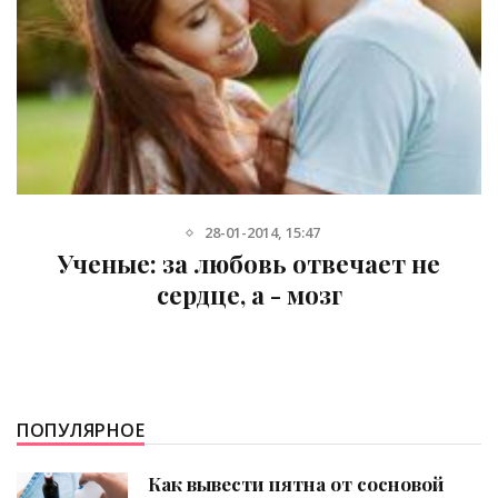
16-06-2012, 12:39
ечает не
Сладости делают нас 
г
ПОПУЛЯРНОЕ
Как вывести пятна от сосновой