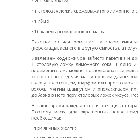
• 200 мл. кипятка
• 1 столовая ложка свежевыжатого лимонного с
• 1 яйцо
• 10 капель розмаринового масла.
Пакетик из чая ромашки заливаем кипятк
(перекладываем его в другую емкость), а пол
Извлекаем содержимое чайного пакетика и д
1 столовую ложку лимонного сока, 1 яйцо и
перемешиваем, можно воспользоваться миксе
хорошо распределяя маску по всей длине во
голову полотенцем, шарфом или просто можн
волосы мягким шампунем и ополаскиваем их
добавив в него пару столовых ложек уксуса. Ре
В наше время каждая вторая женщина старае
Поэтому маска для окрашенных волос приде
необходимы:
• три яичных желтка