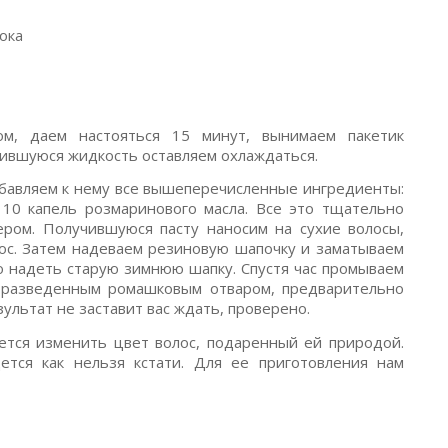
ока
ом, даем настояться 15 минут, вынимаем пакетик
учившуюся жидкость оставляем охлаждаться.
обавляем к нему все вышеперечисленные ингредиенты:
 10 капель розмаринового масла. Все это тщательно
ром. Получившуюся пасту наносим на сухие волосы,
лос. Затем надеваем резиновую шапочку и заматываем
о надеть старую зимнюю шапку. Спустя час промываем
 разведенным ромашковым отваром, предварительно
зультат не заставит вас ждать, проверено.
тся изменить цвет волос, подаренный ей природой.
тся как нельзя кстати. Для ее приготовления нам