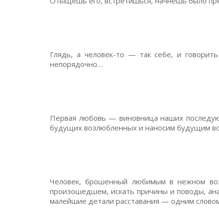
Отыщешь его, встретишься, начнешь было пр
Глядь, а человек-то — так себе, и говорить
непорядочно…
Первая любовь — виновница наших последующ
будущих возлюбленных и наносим будущим в
Человек, брошенный любимым в нежном возр
произошедшем, искать причины и поводы, ана
малейшие детали расставания — одним словом,