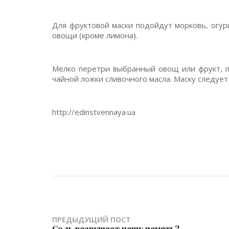
Для фруктовой маски подойдут морковь, огурц
овощи (кроме лимона).
Мелко перетри выбранный овощ или фрукт, п
чайной ложки сливочного масла. Маску следует
http://edinstvennaya.ua
ПРЕДЫДУЩИЙ ПОСТ
Соль разрушает нашу память?