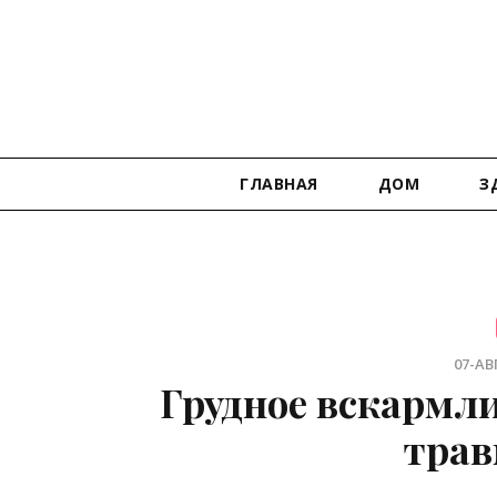
ГЛАВНАЯ
ДОМ
З
07-АВГ
Грудное вскармл
трав