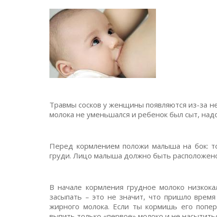
Травмы сосков у женщины появляются из-за н
молока не уменьшался и ребенок был сыт, над
Перед кормлением положи малыша на бок: то
груди. Лицо малыша должно быть расположено н
В начале кормления грудное молоко низкока
засыпать – это не значит, что пришло время
жирного молока. Если ты кормишь его попер
выпить только «первое» молоко и не насытить