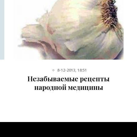
20-01-2014, 14:13
Лечим варикоз луком,
чесноком, картофелем