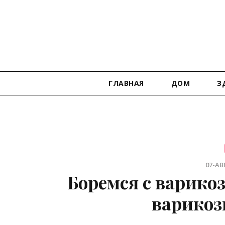
ГЛАВНАЯ
ДОМ
З
07-АВГ
Боремся с варикоз
варикоз