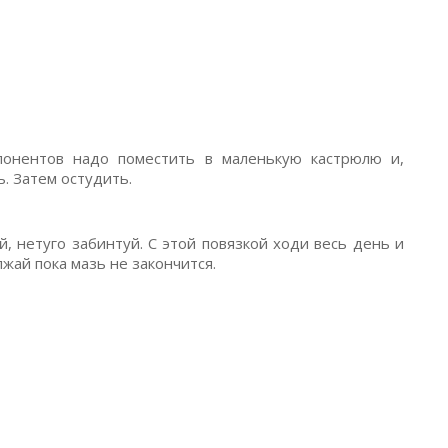
понентов надо поместить в маленькую кастрюлю и,
ь. Затем остудить.
й, нетуго забинтуй. С этой повязкой ходи весь день и
лжай пока мазь не закончится.