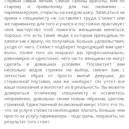
Первый самый легкий. Сейчас салоны красоты, или по
старому и привычному для нас названию –
парикмахерские, открыты на каждом шагу. Записаться на
прием к специалисту не составляет труда. Стилист или
же парикмахер для того и учился и постоянно практикует
свое мастерство чтоб помогать женщинам меняться.
Хорошо, что есть такие люди, к которым приходишь по
записи как к врачу, но получаешь больше удовольствия,
уходя от него. Стилист подберет подходящий вам цвет
волос, более того он покрасит вас профессионально,
равномерно и однотонно, чего часто женщины не могут
сделать в домашних условиях. Посоветует вам
несколько видов стрижек на выбор, сменит вам с
легкостью образ от просто милой девушки, до
стервозной плутовки, или же наоборот. Он учтет все
ваши пожелания и воплотит их в реальность. Вы можете
довериться отличному специалисту и останетесь
непременно, довольны своим новым образом, цветом,
стрижкой. Единственный возможный минус этого это то,
что за услуги стилиста необходимо платить больше чем
просто за услугу парикмахера – подстричь, покрасить, но
результат того стоит.