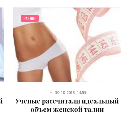
Е
РАЗНОЕ
30-10-2013, 14:59
ые рассчитали идеальный
Влиян
бъем женской талии
упражн
организм, 
зани