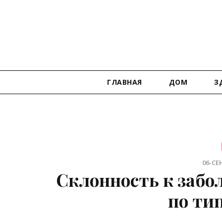
ГЛАВНАЯ
ДОМ
З
06-СЕН
Склонность к забо
по ти