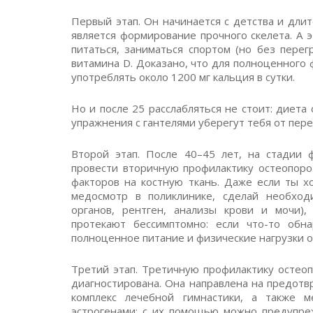
Первый этап. Он начинается с детства и длит
является формирование прочного скелета. А 
питаться, заниматься спортом (но без перег
витамина D. Доказано, что для полноценного
употреблять около 1200 мг кальция в сутки.
Но и после 25 расслабляться не стоит: диет
упражнения с гантелями уберегут тебя от пере
Второй этап. После 40–45 лет, на стадии 
провести вторичную профилактику остеопоро
факторов на костную ткань. Даже если ты х
медосмотр в поликлинике, сделай необход
органов, рентген, анализы крови и мочи),
протекают бессимптомно: если что-то обна
полноценное питание и физические нагрузки о
Третий этап. Третичную профилактику остео
диагностирована. Она направлена на предот
комплекс лечебной гимнастики, а также м
эстрогенами: с их помощью можно предупреж