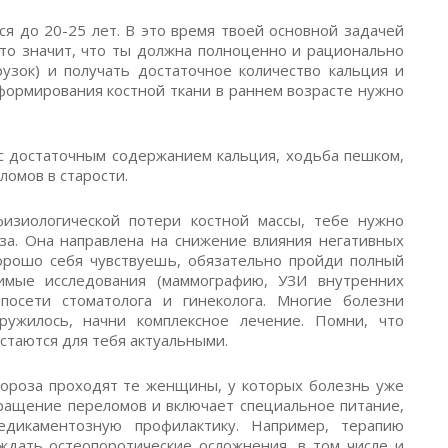
ся до 20-25 лет. В это время твоей основной задачей
это значит, что ты должна полноценно и рационально
рузок) и получать достаточное количество кальция и
 формирования костной ткани в раннем возрасте нужно
а с достаточным содержанием кальция, ходьба пешком,
ломов в старости.
физиологической потери костной массы, тебе нужно
за. Она направлена на снижение влияния негативных
орошо себя чувствуешь, обязательно пройди полный
имые исследования (маммографию, УЗИ внутренних
 посети стоматолога и гинеколога. Многие болезни
ружилось, начни комплексное лечение. Помни, что
стаются для тебя актуальными.
пороза проходят те женщины, у которых болезнь уже
вращение переломов и включает специальное питание,
едикаментозную профилактику. Например, терапию
дать остеопоротические осложнения, в том числе и