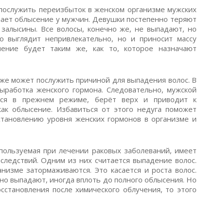
послужить переизбыток в женском организме мужских
инает облысение у мужчин. Девушки постепенно теряют
залысины. Все волосы, конечно же, не выпадают, но
о выглядит непривлекательно, но и приносит массу
чение будет таким же, как то, которое назначают
же может послужить причиной для выпадения волос. В
выработка женского гормона. Следовательно, мужской
ься в прежнем режиме, берёт верх и приводит к
как облысение. Избавиться от этого недуга поможет
сстановлению уровня женских гормонов в организме и
спользуемая при лечении раковых заболеваний, имеет
следствий. Одним из них считается выпадение волос.
низме затормаживаются. Это касается и роста волос.
вно выпадают, иногда вплоть до полного облысения. Но
сстановления после химического облучения, то этого