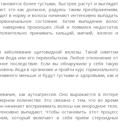
становятся более густыми, быстрее растут и выглядят
ют это как должное, радуясь таким преображениям.
одит в норму и волосы начинают интенсивно выпадать
рвоначальное состояние. Затем выпадение волос
е наверняка произошёл сбой и появился недостаток
полнительно принимать кальций, магний, железо и
я заболевание щитовидной железы. Такой симптом
ом йода или его переизбытком. Любое отклонение от
ное последствие. Если вы обнаружили у себя такую
ровень йода в организме и пройти курс гормонального
 намного меньше и будут густыми и здоровыми, как и
вание, как аутоагрессия. Оно выражается в потере
мерном количестве. Это связано с тем, что во время
он начинает воспринимать волосы как инородное тело.
тенсивно выпадают. Чтобы остановить этот процесс
ния, который включает в себя приём стероидных