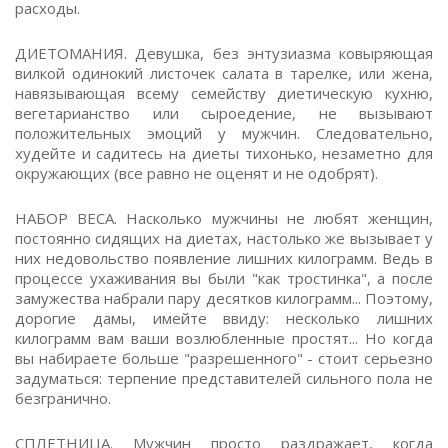
расходы.
ДИЕТОМАНИЯ. Девушка, без энтузиазма ковыряющая
вилкой одинокий листочек салата в тарелке, или жена,
навязывающая всему семейству диетическую кухню,
вегетарианство или сыроедение, не вызывают
положительных эмоций у мужчин. Следовательно,
худейте и садитесь на диеты тихонько, незаметно для
окружающих (все равно не оценят и не одобрят).
НАБОР ВЕСА. Насколько мужчины не любят женщин,
постоянно сидящих на диетах, настолько же вызывает у
них недовольство появление лишних килограмм. Ведь в
процессе ухаживания вы были "как тростинка", а после
замужества набрали пару десятков килограмм... Поэтому,
дорогие дамы, имейте ввиду: несколько лишних
килограмм вам ваши возлюбленные простят... Но когда
вы набираете больше "разрешенного" - стоит серьезно
задуматься: терпение представителей сильного пола не
безгранично.
СПЛЕТНИЦА. Мужчин просто раздражает, когда