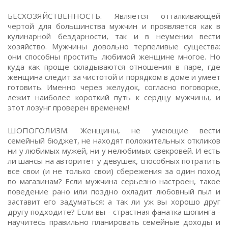
БЕСХОЗЯЙСТВЕННОСТЬ. Является отталкивающей
чертой для большинства мужчин и проявляется как в
кулинарной бездарности, так и в неумении вести
хозяйство. Мужчины довольно терпеливые существа:
они способны простить любимой женщине многое. Но
куда как проще складываются отношения в паре, где
женщина следит за чистотой и порядком в доме и умеет
готовить. Именно через желудок, согласно поговорке,
лежит наиболее короткий путь к сердцу мужчины, и
этот лозунг проверен временем!
ШОПОГОЛИЗМ. Женщины, не умеющие вести
семейный бюджет, не находят положительных откликов
ни у любимых мужей, ни у нелюбимых свекровей. И есть
ли шансы на авторитет у девушек, способных потратить
все свои (и не только свои) сбережения за один поход
по магазинам? Если мужчина серьезно настроен, такое
поведение рано или поздно охладит любовный пыл и
заставит его задуматься: а так ли уж вы хорошо друг
другу подходите? Если вы - страстная фанатка шопинга -
научитесь правильно планировать семейные доходы и