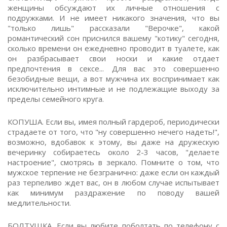
женщины обсуждают их личные отношения с
подружками. И не имеет никакого значения, что вы
"только лишь" рассказали "Верочке", какой
романтический сон приснился вашему "котику" сегодня,
сколько времени он ежедневно проводит в туалете, как
он разбрасывает свои носки и какие отдает
предпочтения в сексе... Для вас это совершенно
безобидные вещи, а вот мужчина их воспринимает как
исключительно интимные и не подлежащие выходу за
пределы семейного круга.
КОПУША. Если вы, имея полный гардероб, периодически
страдаете от того, что "ну совершенно нечего надеть!",
возможно, вдобавок к этому, вы даже на дружескую
вечеринку собираетесь около 2-3 часов, "делаете
настроение", смотрясь в зеркало. Помните о том, что
мужское терпение не безгранично: даже если он каждый
раз терпеливо ждет вас, он в любом случае испытывает
как минимум раздражение по поводу вашей
медлительности.
БОЛТУШКА. Если вы любите поболтать по телефону с