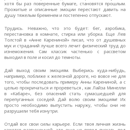
хотя бы раз поверенные бумаге, становятся прошлым.
Прожитые и описанные эмоции перестают давить на
душу тяжелым бременем и постепенно отпускают.
Трудись. Неважно, что это будет: бег, аэробика,
перестановка в комнате, стирка или уборка. Еще Лев
Толстой в «Анне Карениной» писал, что от душевных
мук и страданий лучше всего лечит физический труд до
изнеможения. Сам классик частенько с рассветом
выходил в поле и косил до темноты.
Дай выход своим эмоциям. Выберись куда-нибудь,
например, поближе к железной дороге, но вовсе не для
того, чтобы последовать примеру Анны Карениной, а с
целью прокричаться и прореветься , как Лайза Минелли
в «Кабаре», без опасений стать сумасшедшей для
перепуганных соседей. Дай волю своим эмоциям! Их
просто необходимо выпустить наружу, чтобы они не
разрушили тебя изнутри.
Отдай все свои силы карьере. Если твоя личная жизнь
кажется разрушенной, это еще не повод пускать под