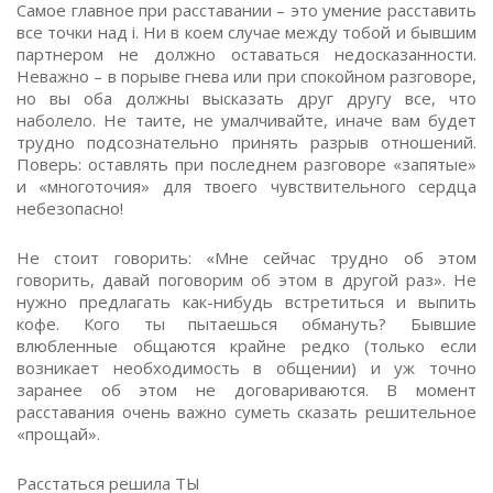
Самое главное при расставании – это умение расставить
все точки над i. Ни в коем случае между тобой и бывшим
партнером не должно оставаться недосказанности.
Неважно – в порыве гнева или при спокойном разговоре,
но вы оба должны высказать друг другу все, что
наболело. Не таите, не умалчивайте, иначе вам будет
трудно подсознательно принять разрыв отношений.
Поверь: оставлять при последнем разговоре «запятые»
и «многоточия» для твоего чувствительного сердца
небезопасно!
Не стоит говорить: «Мне сейчас трудно об этом
говорить, давай поговорим об этом в другой раз». Не
нужно предлагать как-нибудь встретиться и выпить
кофе. Кого ты пытаешься обмануть? Бывшие
влюбленные общаются крайне редко (только если
возникает необходимость в общении) и уж точно
заранее об этом не договариваются. В момент
расставания очень важно суметь сказать решительное
«прощай».
Расстаться решила ТЫ