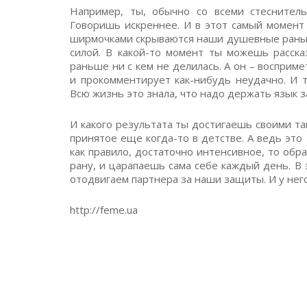
Например, ты, обычно со всеми стеснитель
Говоришь искреннее. И в этот самый момент
ширмочками скрываются наши душевные раны, 
силой. В какой-то момент ты можешь расска
раньше ни с кем не делилась. А он – восприм
и прокомментирует как-нибудь неудачно. И т
Всю жизнь это знала, что надо держать язык з
И какого результата ты достигаешь своими 
принятое еще когда-то в детстве. А ведь это
как правило, достаточно интенсивное, то об
рану, и царапаешь сама себе каждый день. В
отодвигаем партнера за наши защиты. И у нег
http://feme.ua