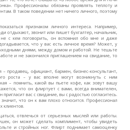
онка». Профессионалы обязаны проявлять теплоту и
нтам. В таком поведении нет ничего личного, поэтому
оказаться признаком личного интереса. Например,
ди отдыхают, звонит или пишет бухгалтер, начальник,
 не с кем поговорить, он вспомнил обо мне и даже
догадывается, что у вас есть личное время? Может, у
выходными днями, между домом и работой. Не тешьте
работе и не закончился приглашением на свидание, то
 – продавец, официант, бармен, бизнес-консультант,
ого роста – у вас вполне могут возникнуть с ним
кая – помнить, какой вы пьете кофе, как зовут вашу
ажется, что он флиртует с вами, всегда внимателен,
 пригласит вас с свидание, вы с радостью согласитесь.
 значит, что он к вам плохо относится. Профессионал
х клиентов.
аться, отвлечься от серьезных мыслей или работы.
шек, он может сделать комплимент, чтобы увидеть
ольте и стройных ног. Флирт поднимает самооценку