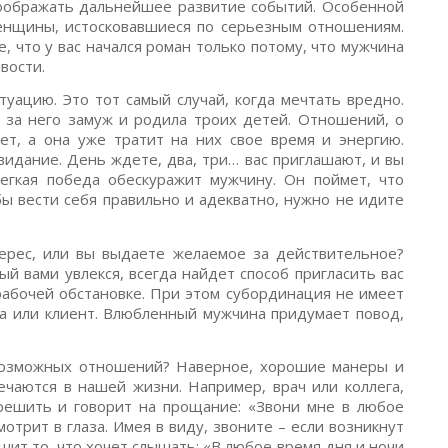
воображать дальнейшее развитие событий. Особенной
енщины, истосковавшиеся по серьезным отношениям.
, что у вас начался роман только потому, что мужчина
вости.
ацию. Это тот самый случай, когда мечтать вредно.
 за него замуж и родила троих детей. Отношений, о
т, а она уже тратит на них свое время и энергию.
видание. День ждете, два, три… вас приглашают, и вы
егкая победа обескуражит мужчину. Он поймет, что
бы вести себя правильно и адекватно, нужно не идите
терес, или вы выдаете желаемое за действительное?
ый вами увлекся, всегда найдет способ пригласить вас
рабочей обстановке. При этом субординация не имеет
га или клиент. Влюбленный мужчина придумает повод,
озможных отношений? Наверное, хорошие манеры и
чаются в нашей жизни. Например, врач или коллега,
 решить и говорит на прощание: «Звони мне в любое
мотрит в глаза. Имея в виду, звоните – если возникнут
ит то, что хочет слышать: «В любое время дня и ночи