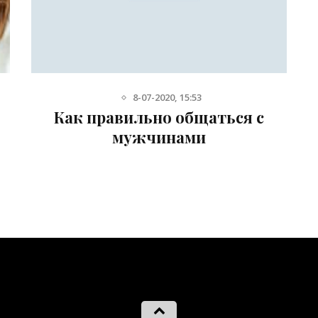
10-12-2013, 21:42
ся с
25 причин, по которым
женщинам хочется позвонит
мужчине