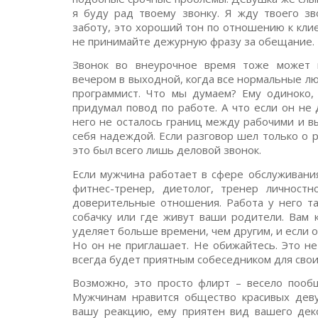
я буду рад твоему звонку. Я жду твоего зв
заботу, это хороший тон по отношению к клие
не принимайте дежурную фразу за обещание.
Звонок во внеурочное время тоже может п
вечером в выходной, когда все нормальные лю
программист. Что мы думаем? Ему одиноко,
придумал повод по работе. А что если он не 
него не осталось границ между рабочими и 
себя надеждой. Если разговор шел только о 
это был всего лишь деловой звонок.
Если мужчина работает в сфере обслуживания
фитнес-тренер, диетолог, тренер личностн
доверительные отношения. Работа у него та
собачку или где живут ваши родители. Вам к
уделяет больше времени, чем другим, и если он
Но он не приглашает. Не обижайтесь. Это не
всегда будет приятным собеседником для свои
Возможно, это просто флирт – весело пообщ
Мужчинам нравится общество красивых деву
вашу реакцию, ему приятен вид вашего дек