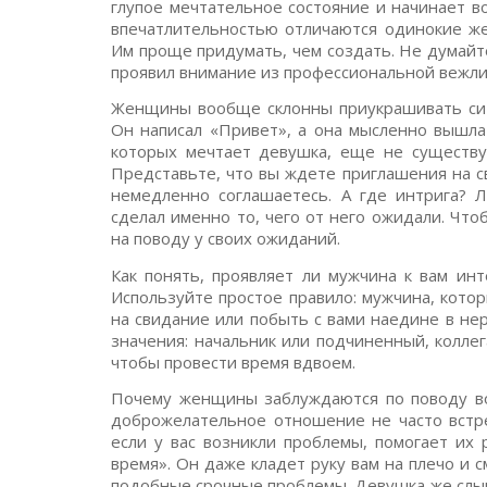
глупое мечтательное состояние и начинает 
впечатлительностью отличаются одинокие ж
Им проще придумать, чем создать. Не думайте
проявил внимание из профессиональной вежли
Женщины вообще склонны приукрашивать ситу
Он написал «Привет», а она мысленно вышла
которых мечтает девушка, еще не существуе
Представьте, что вы ждете приглашения на с
немедленно соглашаетесь. А где интрига? Л
сделал именно то, чего от него ожидали. Что
на поводу у своих ожиданий.
Как понять, проявляет ли мужчина к вам ин
Используйте простое правило: мужчина, котор
на свидание или побыть с вами наедине в не
значения: начальник или подчиненный, колле
чтобы провести время вдвоем.
Почему женщины заблуждаются по поводу в
доброжелательное отношение не часто встре
если у вас возникли проблемы, помогает их
время». Он даже кладет руку вам на плечо и с
подобные срочные проблемы. Девушка же слыш