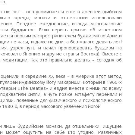
го.
отню лет – она упоминается еще в древнеиндийском
ально жрецы, монахи и отшельники использовали
лению. Позднее ежедневные, иногда многочасовые
зни буддистов. Если верить притче об известном
тается первым распространителем буддизма по Азии и
ции не часы, и даже не дни, а без малого девять лет!
ния, узрел путь и начал проповедовать буддизм на
кочевал в Японию и другие страны Востока). Вместе с
а медитации. Как это правильно делать – сегодня об
 оценили в середине XX века – в Америке этот метод
опулярен индийскому йогу Махариши, который в 1960-х
тверки «The Beatles» и ездил вместе с ними по всему
подхватили хиппи, а чуть позже эстафету переняли и
циями, полезные для физического и психологического
 1980-х, в период массового увлечения йогой.
ли лишь буддийские монахи, да отшельники, ищущие
ии может ощутить на себе кто угодно. Различных