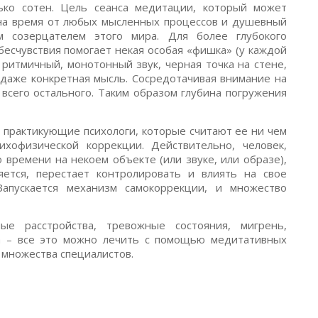
ько сотен. Цель сеанса медитации, который может
я на время от любых мысленных процессов и душевный
м созерцателем этого мира. Для более глубокого
бесчувствия помогает некая особая «фишка» (у каждой
 ритмичный, монотонный звук, черная точка на стене,
 даже конкретная мысль. Сосредотачивая внимание на
 всего остального. Таким образом глубина погружения
 практикующие психологи, которые считают ее ни чем
хофизической коррекции. Действительно, человек,
 времени на некоем объекте (или звуке, или образе),
яется, перестает контролировать и влиять на свое
Запускается механизм самокоррекции, и множество
е расстройства, тревожные состояния, мигрень,
та – все это можно лечить с помощью медитативных
 множества специалистов.