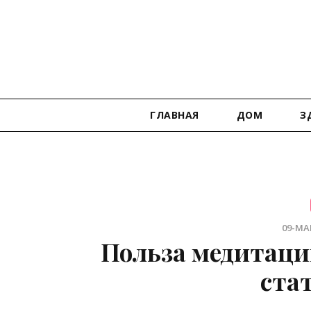
ГЛАВНАЯ
ДОМ
З
09-МАР
Польза медитации
ста