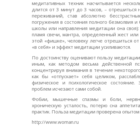
медитативных техник насчитывается нескол
длится от 3 минут до 3 часов, – отрешитьс
переживаний, став абсолютно бесстрастны
погружения в состояния полного безмолвия и 
школы или направления медитации она своя):
пламя свечи, мантра, определенный жест или
этой «фишке», человеку легче отрешиться от
«в себя» и эффект медитации усиливаются.
По достоинству оценивают пользу медитации
иным, как методом весьма действенной пси
концентрируя внимания в течение некоторого
как бы «отпускает» себя целиком, расслабл
физическое и психологическое состояние. 
проблем исчезают сами собой.
Фобии, мышечные спазмы и боли, нервны
хроническую усталость, потерю сна аппети
практик. Польза медитации проверена опытом
http://www.woman.ru