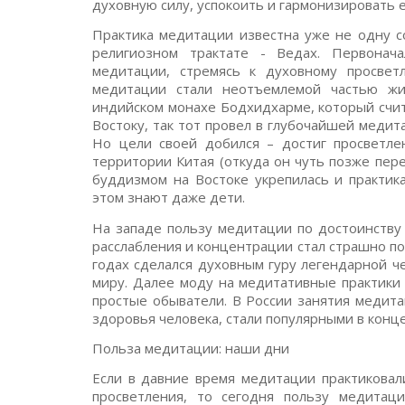
духовную силу, успокоить и гармонизировать е
Практика медитации известна уже не одну с
религиозном трактате - Ведах. Первонач
медитации, стремясь к духовному просвет
медитации стали неотъемлемой частью жи
индийском монахе Бодхидхарме, который счи
Востоку, так тот провел в глубочайшей медита
Но цели своей добился – достиг просветле
территории Китая (откуда он чуть позже пере
буддизмом на Востоке укрепилась и практик
этом знают даже дети.
На западе пользу медитации по достоинству
расслабления и концентрации стал страшно п
годах сделался духовным гуру легендарной че
миру. Далее моду на медитативные практики 
простые обыватели. В России занятия медита
здоровья человека, стали популярными в конце
Польза медитации: наши дни
Если в давние время медитации практикова
просветления, то сегодня пользу медитац