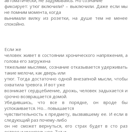
автоматически, не задумываясь. Но сознание
фиксирует: утюг включили? – выключили. Даже если мы
не помним момента, когда
вынимали вилку из розетки, на душе тем не менее
спокойно.
Если же
человек живет в состоянии хронического напряжения, а
голова его загружена
тяжелыми мыслями, сознание отказывается удерживать
такие мелочи, как дверь или
утюг. Тогда достаточно одной внезапной мысли, чтобы
охватила тревога. И вот уже
возникает сердцебиение, дрожь, человек задыхается и
срочно возвращается домой.
Убедившись, что все в порядке, он вроде бы
успокаивается. Но… повышается
чувствительность к предмету, вызвавшему ее. И если в
следующий раз почему-либо
он не сможет вернуться, его страх будет в сто раз
острее и мучительнее. Тут и