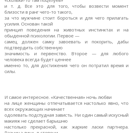
и т. д. Все это для того, чтобы возвести момент
близости в ранг чего-то такого,
за что мужчине стоит бороться и для чего прилагать
усилия. Основан такой
принцип поведения на животных инстинктах и на
обыденной психологии. Первое —
самец должен самку завоевать и покорить, дабы
подтвердить собственную
значимость и первенство. Второе — для любого
человека всегда будет ценнее
именно то, для достижения чего он потратил время и
силы.
И самое интересное. «Качественная» ночь любви
на лице женщины отпечатывается настолько явно, что
всех окружающих начинает
одолевать подспудная зависть. Ни один самый искусный
макияж не сделает барышню
настолько прекрасной, как жаркие ласки партнера.
Разница лишь в степени