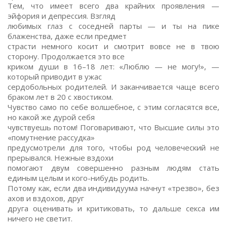
Тем, что имеет всего два крайних проявления —
эйфория и депрессия. Взгляд
любимых глаз с соседней парты — и ты на пике
блаженства, даже если предмет
страсти немного косит и смотрит вовсе не в твою
сторону. Продолжается это все
криком души в 16–18 лет: «Люблю — не могу!», —
который приводит в ужас
сердобольных родителей. И заканчивается чаще всего
браком лет в 20 с хвостиком.
Чувство само по себе волшебное, с этим согласятся все,
но какой же дурой себя
чувствуешь потом! Поговаривают, что Высшие силы это
«помутнение рассудка»
предусмотрели для того, чтобы род человеческий не
прерывался. Нежные вздохи
помогают двум совершенно разным людям стать
единым целым и кого-нибудь родить.
Потому как, если два индивидуума начнут «трезво», без
ахов и вздохов, друг
друга оценивать и критиковать, то дальше секса им
ничего не светит.