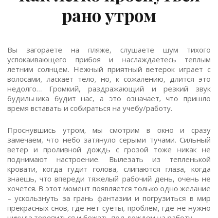
рано утром
Вы загораете на пляже, слушаете шум тихого
успокаивающего прибоя и наслаждаетесь теплым
летним солнцем. Нежный приятный ветерок играет с
волосами, ласкает тело, но, к сожалению, длится это
недолго… Громкий, раздражающий и резкий звук
будильника будит нас, а это означает, что пришло
время вставать и собираться на учебу/работу.
Проснувшись утром, мы смотрим в окно и сразу
замечаем, что небо затянуло серыми тучами. Сильный
ветер и проливной дождь с грозой тоже никак не
поднимают настроение. Вылезать из тепленькой
кровати, когда гудит голова, слипаются глаза, когда
знаешь, что впереди тяжелый рабочий день, очень не
хочется. В этот момент появляется только одно желание
– ускользнуть за грань фантазии и погрузиться в мир
прекрасных снов, где нет суеты, проблем, где не нужно
никуда торопиться и бежать под дождем на работу.