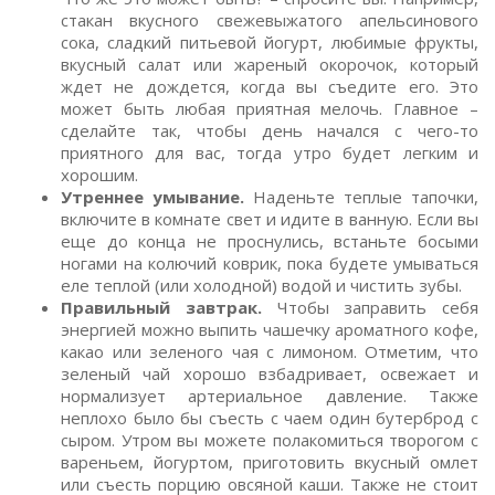
стакан вкусного свежевыжатого апельсинового
сока, сладкий питьевой йогурт, любимые фрукты,
вкусный салат или жареный окорочок, который
ждет не дождется, когда вы съедите его. Это
может быть любая приятная мелочь. Главное –
сделайте так, чтобы день начался с чего-то
приятного для вас, тогда утро будет легким и
хорошим.
Утреннее умывание.
Наденьте теплые тапочки,
включите в комнате свет и идите в ванную. Если вы
еще до конца не проснулись, встаньте босыми
ногами на колючий коврик, пока будете умываться
еле теплой (или холодной) водой и чистить зубы.
Правильный завтрак.
Чтобы заправить себя
энергией можно выпить чашечку ароматного кофе,
какао или зеленого чая с лимоном. Отметим, что
зеленый чай хорошо взбадривает, освежает и
нормализует артериальное давление. Также
неплохо было бы съесть с чаем один бутерброд с
сыром. Утром вы можете полакомиться творогом с
вареньем, йогуртом, приготовить вкусный омлет
или съесть порцию овсяной каши. Также не стоит