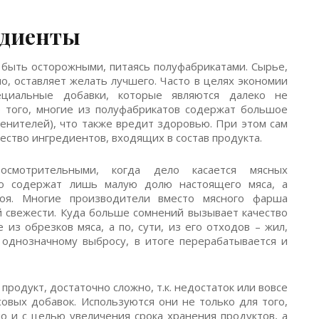
едиенты
т быть осторожными, питаясь полуфабрикатами. Сырье,
ло, оставляет желать лучшего. Часто в целях экономии
ециальные добавки, которые являются далеко не
 того, многие из полуфабрикатов содержат большое
аменителей), что также вредит здоровью. При этом сам
ство ингредиентов, входящих в состав продукта.
осмотрительными, когда дело касается мясных
ко содержат лишь малую долю настоящего мяса, а
оя. Многие производители вместо мясного фарша
й свежести. Куда больше сомнений вызывает качество
из обрезков мяса, а по, сути, из его отходов – жил,
 однозначному выбросу, в итоге перерабатывается и
 продукт, достаточно сложно, т.к. недостаток или вовсе
совых добавок. Используются они не только для того,
о и с целью увеличения срока хранения продуктов, а