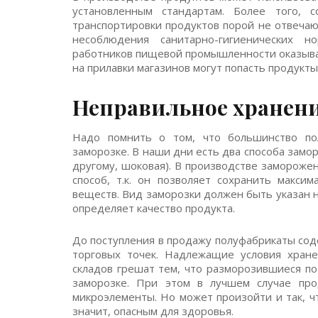
установленным стандартам. Более того, 
транспортировки продуктов порой не отвечаю
несоблюдения санитарно-гигиенических 
работников пищевой промышленности оказыва
на прилавки магазинов могут попасть продук
Неправильное хранен
Надо помнить о том, что большинство пол
заморозке. В наши дни есть два способа замор
другому, шоковая). В производстве замороже
способ, т.к. он позволяет сохранить макси
веществ. Вид заморозки должен быть указан н
определяет качество продукта.
До поступления в продажу полуфабрикаты сод
торговых точек. Надлежащие условия хране
складов грешат тем, что разморозившиеся п
заморозке. При этом в лучшем случае про
микроэлементы. Но может произойти и так, ч
значит, опасным для здоровья.