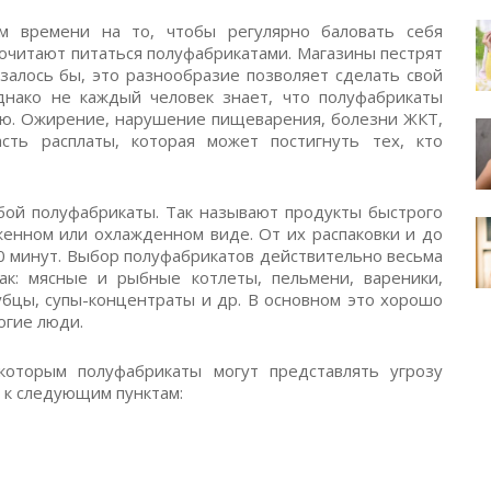
м времени на то, чтобы регулярно баловать себя
очитают питаться полуфабрикатами. Магазины пестрят
залось бы, это разнообразие позволяет сделать свой
нако не каждый человек знает, что полуфабрикаты
ю. Ожирение, нарушение пищеварения, болезни ЖКТ,
сть расплаты, которая может постигнуть тех, кто
обой полуфабрикаты. Так называют продукты быстрого
женном или охлажденном виде. От их распаковки и до
0 минут. Выбор полуфабрикатов действительно весьма
ак: мясные и рыбные котлеты, пельмени, вареники,
убцы, супы-концентраты и др. В основном это хорошо
огие люди.
которым полуфабрикаты могут представлять угрозу
 к следующим пунктам: