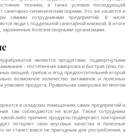
состояние техники, а также условия последующей
т санитарно-гигиеническим нормам. Это же касается и
норм самими сотрудниками предприятий. В числе
ются люди с поддельной санитарной книжкой. В итоге
ты, зараженные болезнетворными организмами.
ие
уфабрикатов являются продуктами, подвергнутыми
аживания – постепенная заморозка и быстрая (или, по-
нных овощей, грибов и ягод предпочтительней второй
мально возможное количество витаминов и полезных
а упаковке продукта. Правильная заморозка во многом
ержатся в складских помещениях самих предприятий и
ния там соблюдаются не всегда. Также сотрудники
о какой-либо причине продукты подвергают повторной
дукт потеряет свои вкусовые качества и полезные
то он станет вовсе не пригодным для употребления, а