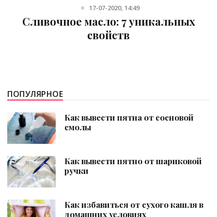
-07-2020, 14:49
23
сло: 7 уникальных
Важные проду
войств
Натуральное
ПОПУЛЯРНОЕ
Как вывести пятна от сосновой
смолы
Как вывести пятно от шариковой
ручки
Как избавиться от сухого кашля в
домашних условиях