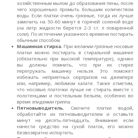
хозяйственным мылом до образования пены, после
чего хорошенько промыть большим количеством
воды. Если платки очень грязные, тогда их лучше
замочить на 50-60 минут в горячей соленой воде
(на литр жидкости берется 2-3 ст. л поваренной
соли). По истечении указанного времени постирать
обычным способом.
Машинная стирка.
При желании грязные носовые
платки можно постирать в стиральной машинке
(обязательно при высокой температуре), однако
вы должны помнить, что при их стирке
перегружать машинку нельзя. Это поможет
избежать неприятных сюрпризов на джемпере
или, например, любимом халате. Также отметим,
что носовые платочки лучше не стирать вместе с
полотенцами и постельным бельем, особенно во
время эпидемии гриппа.
Пятновыводитель.
Смочите платки водой,
обработайте их пятновыводителем и оставьте
минут на десять-пятнадцать. Внимание: если
нанести средство на сухой платок, его можно
безвозвратно испортить.