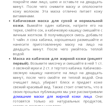
покройте ими лицо, шею и оставьте на двадцать
минут. После чего снимите маску и ополосните
кожу молоком. Эта маска отлично питает кожу
витаминами.
Кабачковая маска для сухой и нормальной
кожи.
Вымойте один кабачок, натрите его на
терке, слейте сок, а кабачковую кашицу смешайте с
яичным желтком. В получившуюся смесь добавьте
1 чайн. л сока кабачка, хорошенько размешайте и
нанесите приготовленную маску на лицо на
двадцать минут. После чего умойтесь теплой
водой.
Маска из кабачков для жирной кожи (рецепт
первый).
Возьмите мисочку и смешайте в ней 1 ст.
л овсяной муки и 2 ст. л тертого кабачка. Кабачково-
овсяную кашицу нанесите на лицо на двадцать
минут, после чего смойте ее теплой водой. Она
очищает лицо, убирает блеск и придает коже
свежий красивый вид. Также стоит отметить, что в
своих прошлых публикациях мы уже рассматривали
домашние маски для жирной кожи лица
. Они
готовятся только из натуральных продуктов,
которые доступны каждому.