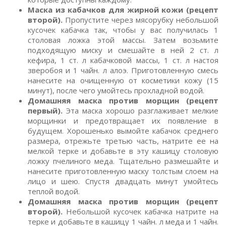
Маска из кабачков для жирной кожи (рецепт
второй).
Пропустите через мясорубку небольшой
кусочек кабачка так, чтобы у вас получилась 1
столовая ложка этой массы. Затем возьмите
подходящую миску и смешайте в ней 2 ст. л
кефира, 1 ст. л кабачковой массы, 1 ст. л настоя
зверобоя и 1 чайн. л алоэ. Приготовленную смесь
нанесите на очищенную от косметики кожу (15
минут), после чего умойтесь прохладной водой.
Домашняя маска против морщин (рецепт
первый).
Эта маска хорошо разглаживает мелкие
морщинки и предотвращает их появление в
будущем. Хорошенько вымойте кабачок среднего
размера, отрежьте третью часть, натрите ее на
мелкой терке и добавьте в эту кашицу столовую
ложку пчелиного меда. Тщательно размешайте и
нанесите приготовленную маску толстым слоем на
лицо и шею. Спустя двадцать минут умойтесь
теплой водой.
Домашняя маска против морщин (рецепт
второй).
Небольшой кусочек кабачка натрите на
терке и добавьте в кашицу 1 чайн. л меда и 1 чайн.