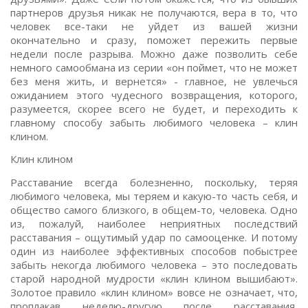
партнеров друзья никак не получаются, вера в то, что
человек все-таки не уйдет из вашей жизни
окончательно и сразу, поможет пережить первые
недели после разрыва. Можно даже позволить себе
немного самообмана из серии «он поймет, что не может
без меня жить, и вернется» - главное, не увлечься
ожиданием этого чудесного возвращения, которого,
разумеется, скорее всего не будет, и переходить к
главному способу забыть любимого человека – клин
клином.
Клин клином
Расставание всегда болезненно, поскольку, теряя
любимого человека, мы теряем и какую-то часть себя, и
общество самого близкого, в общем-то, человека. Одно
из, пожалуй, наиболее неприятных последствий
расставания – ощутимый удар по самооценке. И потому
один из наиболее эффективных способов побыстрее
забыть некогда любимого человека – это последовать
старой народной мудрости «клин клином вышибают».
Золотое правило «клин клином» вовсе не означает, что,
проплакав неделю-другую после расставания,