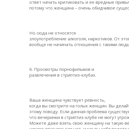
ответ начать критиковать и ее вредные привы
потому что женщина – очень обидчивое сущес
Но сюда не относятся
злоупотребление алкоголя, наркотиков. От это
вообще не начинать отношения с такими людь
6. Просмотры порнофильмов и
развлечения в стриптиз-клубах.
Ваша женщина чувствует ревность,
когда вы смотрите на голых женщин. Вы делайт
этому поводу. Если данная проблема существуе
что вечеринки в стриптиз-клубе не могут угр
Можете даже взять свою женщину на такую ве
ничего опасного там нет, и как вы себя ведете