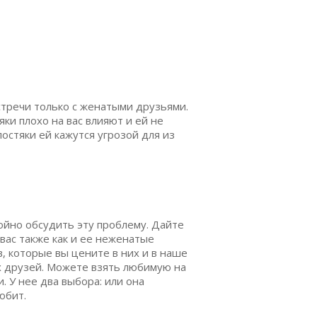
стречи только с женатыми друзьями.
ки плохо на вас влияют и ей не
лостяки ей кажутся угрозой для из
койно обсудить эту проблему. Дайте
вас также как и ее неженатые
в, которые вы цените в них и в наше
х друзей. Можете взять любимую на
. У нее два выбора: или она
юбит.