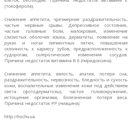
клеток, бесплодие. Причина: недостаток витамина Е
(токоферола).
Снижение аппетита, чрезмерная раздражительность,
частые нервные срывы. Депрессивное состояние,
частые головные боли, малокровие, изменение
слизистых оболочек языка, дерматиты, появление на
руках и ногах пигментных пятен, повышенная
склонность к кариесу зубов, предрасположенность к
судорогам, склеротические изменения сосудов.
Причина: недостаток витамина В 6 (пиридоксина).
Снижение аппетита, вялость, апатия, потеря сна,
раздражительность, нервозность, бледность и сухость
кожи, воспалительные изменения кожи под действием
света (фотодерматозы), частое головокружение,
истощение организма, болезненная потеря веса.
Причина: недостаток РР (ниацина).
http://hochu.ua