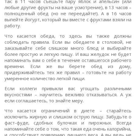
так: в 11 часов съешьте пару яблок и апельсин (или
любые другие фрукты на ваше усмотрение), в 13 часов –
полноценный обед (но не переедайте!). А в 16 часов
выпейте йогурт, который вы вместе с фруктами взяли на
работу.
Что касается обеда, то здесь вы также должны
соблюдать правила. Если вы обедаете в столовой, не
заказывайте себе слишком много блюд и выбирайте
более простую и легкую пищу. И ваш желудок не будет
напоминать вам о себе в течение оставшегося рабочего
времени. Если же вы берете обед из дому,
придерживайтесь тех же правил – готовьте на работу
умеренное количество легкой пищи.
Если коллеги привыкли вас угощать различными
вкусностями – научитесь вежливо отказываться. А уж
если соглашаетесь, то знайте меру.
Что касается ограничений в диете – старайтесь
исключить жирную и слишком острую пищу. Забудьте о
фаст-фуде, сдобных булочках и пирожных. Всегда
напоминайте себе о том, что такая еда очень калорийна,
и способствует появлению лишнего веса. А вы ведь не