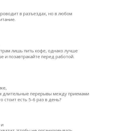
проводит в разъездах, но в любом
итание.
а
утрам лишь пить кофе, однако лучше
е и позавтракайте перед работой.
ке,
ком длительные перерывы между приемами
о стоит есть 5-6 раз в день?
 и
 хватит. Чтобы не организовывать