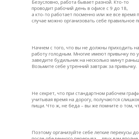
Безусловно, работа бывает разной. Кто-то
проводит рабочий день в офисе с 9 до 18,
а кто-то работает посменно или же все время 
случае можно организовать себе правильное п
Начнем с того, что вы не должны приходить н
работу голодным. Многие имеют привычку по 
заведите будильник на несколько минут раньш
Возьмите себе утренний завтрак за привычку.
Не секрет, что при стандартном рабочем графи
учитывая время на дорогу, получаются слиш
пищи. Что ж, не беда – вы же помните о том, чт
Поэтому организуйте себе легкие перекусы до
после обеденного перерыва – двух вам вполне