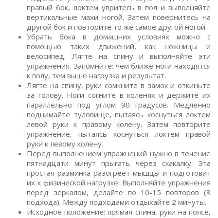
правый бок, локтем упритесь в пол и выполняйте
вертикальные махи ногой. Затем повернитесь на
другой бок и повторите то же самое другой ногой.
Убрать бока в домашних условиях можно с
помощью таких движений, как ножницы и
велосипед. Лягте на спину и выполняйте эти
упражнения. Запомните: чем ближе ноги находятся
к полу, тем выше нагрузка и результат.
Лягте на спину, руки сомкните в замок и откиньте
за голову. Ноги согните в коленях и держите их
параллельно под углом 90 градусов. Медленно
поднимайте туловище, пытаясь коснуться локтем
левой руки к правому колену. Затем повторите
упражнение, пытаясь коснуться локтем правой
руки к левому колену.
Перед выполнением упражнений нужно в течение
пятнадцати минут прыгать через скакалку. Эта
простая разминка разогреет мышцы и подготовит
их к физической нагрузке. Выполняйте упражнения
перед зеркалом, делайте по 10-15 повторов (3
подхода). Между подходами отдыхайте 2 минуты.
Исходное положение: прямая спина, руки на поясе,