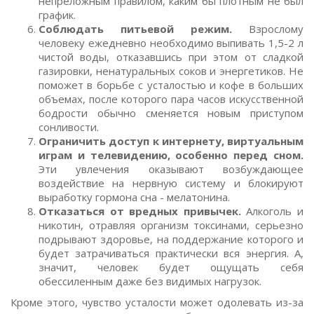
непреложным правилом, каким бы плотным не был
график.
Соблюдать питьевой режим.
Взрослому
человеку ежедневно необходимо выпивать 1,5-2 л
чистой воды, отказавшись при этом от сладкой
газировки, ненатуральных соков и энергетиков. Не
поможет в борьбе с усталостью и кофе в больших
объемах, после которого пара часов искусственной
бодрости обычно сменяется новым приступом
сонливости.
Ограничить доступ к интернету, виртуальным
играм и телевидению, особенно перед сном.
Эти увлечения оказывают возбуждающее
воздействие на нервную систему и блокируют
выработку гормона сна - мелатонина.
Отказаться от вредных привычек.
Алкоголь и
никотин, отравляя организм токсинами, серьезно
подрывают здоровье, на поддержание которого и
будет затрачиваться практически вся энергия. А,
значит, человек будет ощущать себя
обессиленным даже без видимых нагрузок.
Кроме этого, чувство усталости может одолевать из-за